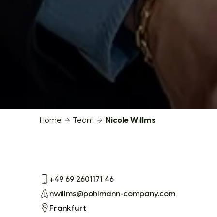
Home
Team
Nicole Willms
+49 69 2601171 46
nwillms@pohlmann-company.com
Frankfurt