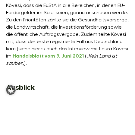
Kövesi, dass die EuStA in alle Bereichen, in denen EU-
Fördergelder im Spiel seien, genau anschauen werde.
Zu den Prioritäten zählte sie die Gesundheitsvorsorge,
die Landwirtschaft, die Investitionsförderung sowie
die öffentliche Auftragsvergabe. Zudem teilte Kövesi
mit, dass der erste registrierte Fall aus Deutschland
kam (siehe hierzu auch das Interview mit Laura Kövesi
im
Handelsblatt vom 9. Juni 2021
(„
Kein Land ist
sauber
„).
Ausblick
Auch wenn das Verbandssanktionengesetz in
Deutschland vorerst nicht in Kraft treten wird, nimmt
das Strafverfolgungsrisiko international aktiver
Unternehmen kontinuierlich weiter zu. Unternehmen
sollten daher keinesfalls in eine Ruhepause gehen,