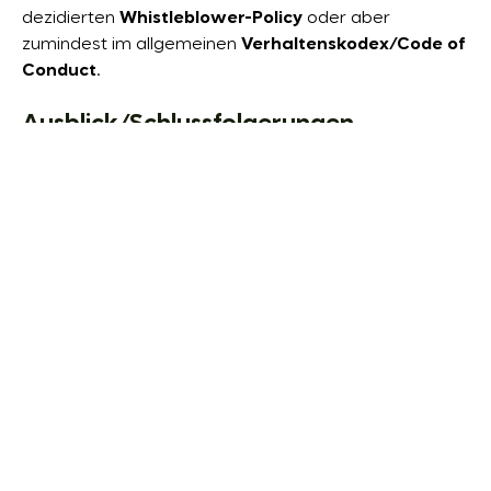
dezidierten
Whistleblower-Policy
oder aber
zumindest im allgemeinen
Verhaltenskodex/Code of
Conduct
.
Ausblick/Schlussfolgerungen
Der deutsche Gesetzgeber hat nun zwei Jahre Zeit,
die Vorgaben und Empfehlungen der EU
Whistleblower-RL in nationales Recht umzusetzen.
Unternehmen, die bereits über effektive
Hinweisgebersysteme als Bestandteil einer guten
Compliance-Organisation
verfügen, werden sich
vermutlich kaum erheblichem Umsetzungsaufwand
ausgesetzt sehen.
Ratsam
ist es unter Umständen
jedoch, bestehende, insbesondere
interne Prozesse
in Bezug auf die künftigen gesetzlichen Vorgaben zu
überprüfen und – soweit erforderlich – anzupassen.
Etwaige Unterschiede in der Umsetzung durch die
einzelnen EU-Mitgliedstaaen sind hierbei zu