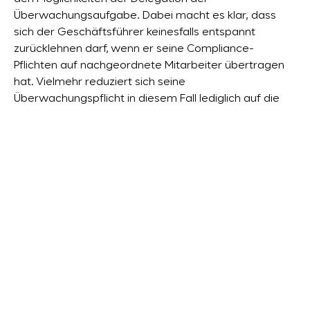
Überwachungsaufgabe. Dabei macht es klar, dass
sich der Geschäftsführer keinesfalls entspannt
zurücklehnen darf, wenn er seine Compliance-
Pflichten auf nachgeordnete Mitarbeiter übertragen
hat. Vielmehr reduziert sich seine
Überwachungspflicht in diesem Fall lediglich auf die
ihm unmittelbar unterstellten Mitarbeiter und deren
Führungs- und Überwachungsverhalten, also auf eine
„Überwachung der Überwacher“. Das OLG Nürnberg
verwendet hier den Begriff der „
Meta-Überwachung
“,
bei welcher die sog. Oberaufsicht und
Letztverantwortung stets beim Geschäftsführer
verbleibt.
Anerkannte Kontrollverfahren
Weiterhin nimmt das OLG Nürnberg die
Besonderheiten des Falls zum Anlass, vertiefte