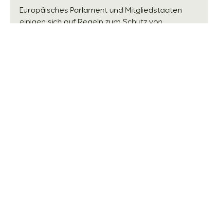
Europäisches Parlament und Mitgliedstaaten
einigen sich auf Regeln zum Schutz von
Whistleblowern Nachdem der erste – und
seitdem ausführlich diskutierte ...
weiterlesen