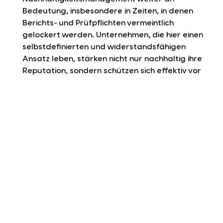
Bedeutung, insbesondere in Zeiten, in denen
Berichts- und Prüfpflichten vermeintlich
gelockert werden. Unternehmen, die hier einen
selbstdefinierten und widerstandsfähigen
Ansatz leben, stärken nicht nur nachhaltig ihre
Reputation, sondern schützen sich effektiv vor
regulatorischen Risiken.
Sicherung der Glaubwürdigkeit gegenüber
Stakeholdern:
Die Beibehaltung strukturierter
und harmonisierter ESG- und Compliance-
Prozesse und -Kontrollen sichert die
Verlässlichkeit und Integrität des Reportings im
Unternehmen – ein klares Signal gegenüber allen
Stakeholdern. Dies stärkt nicht nur das
Vertrauen in die Berichterstattung, sondern
auch in die Unternehmensführung als solche.
Integrierte Nachhaltigkeitsberichterstattung
: