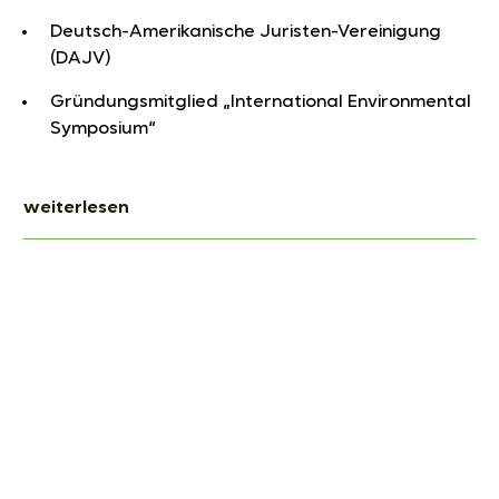
Deutsch-Amerikanische Juristen-Vereinigung
(DAJV)
Gründungsmitglied „International Environmental
Symposium“
weiterlesen
Ausgewählte Mandate.
Beratung und Vertretung einer akkreditierten