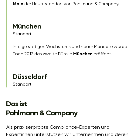
Main
der Hauptstandort von Pohlmann & Company.
c
h
l
München
a
n
Standort
d
Infolge stetigen Wachstums und neuer Mandate wurde
Ende 2013 das zweite Büro in
München
eröffnet.
Düsseldorf
Standort
Das ist
Pohlmann & Company
Als praxiserprobte Compliance-Experten und
Expertinnen unterstützen wir Unternehmen und deren