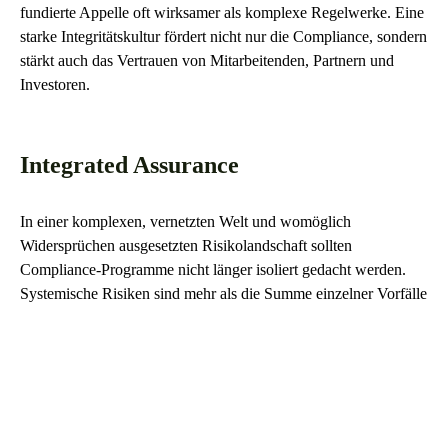
fundierte Appelle oft wirksamer als komplexe Regelwerke. Eine
starke Integritätskultur fördert nicht nur die Compliance, sondern
stärkt auch das Vertrauen von Mitarbeitenden, Partnern und
Investoren.
Integrated Assurance
In einer komplexen, vernetzten Welt und womöglich
Widersprüchen ausgesetzten Risikolandschaft sollten
Compliance-Programme nicht länger isoliert gedacht werden.
Systemische Risiken sind mehr als die Summe einzelner Vorfälle
– sie entstehen durch Wechselwirkungen zwischen
regulatorischen Anforderungen, Technologien, Prozessen und
Menschen. Unternehmen, die in diesem Kontext Resilienz
aufbauen wollen, müssen ihre diversen Risiken im
Zusammenhang erkennen und steuern – systematisch,
abgestimmt und über einzelne Unternehmensfunktionen hinweg.