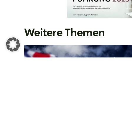
Weitere Themen
Webinar 24 September
2026: A UK law that
reaches German