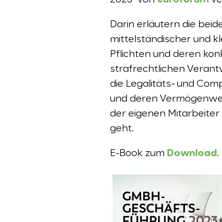
2023“ von
euroforum
ve
Darin erläutern die bei
mittelständischer und 
Pflichten und deren ko
strafrechtlichen Verant
die Legalitäts- und Com
und deren Vermögenwert
der eigenen Mitarbeiter
geht.
E-Book zum
Download
.