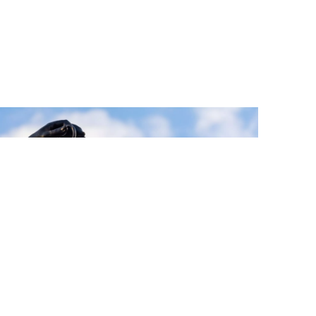
Greenwashing-Vorwürfe:
Landgericht Frankfurt
verbietet Werbung für die