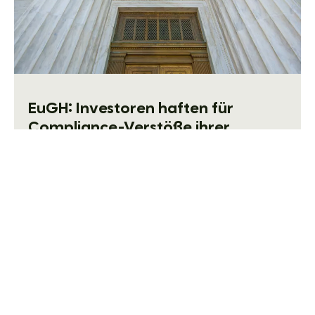
EuGH: Investoren haften für
Compliance-Verstöße ihrer
Portfolio-Unternehmen
Schon seit geraumer Zeit enthalten
(inter-)nationale Kartellrechtsverordnungen ein
erhöhtes Haftungsrisiko für die Konzernmutter(-
gesellschaften). Dies beruht auf der seit langer
Zeit ...
weiterlesen