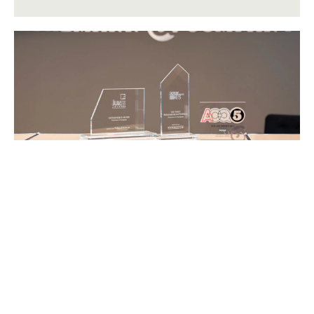
JUVE-Rankings 2022/2023
Im aktuellen JUVE-Handbuch
Wirtschaftskanzleien 2022/2023 wird Pohlmann
& Company erneut mit vier Sternen im Bereich
„Compliance-Untersuchungen“ bewertet. Die