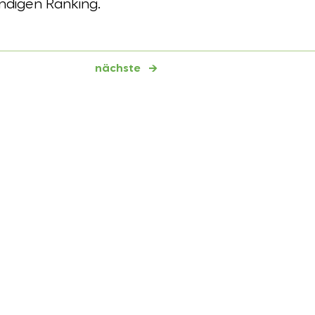
ndigen Ranking.
nächste
→