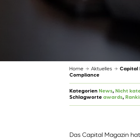
Home
Aktuelles
Capital
Compliance
Kategorien
News
, 
Nicht kate
Schlagworte
awards
, 
Ranki
Das Capital Magazin ha