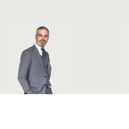
Dr. Martin Schorn
Ni
mschorn@pohlmann-company.com
nw