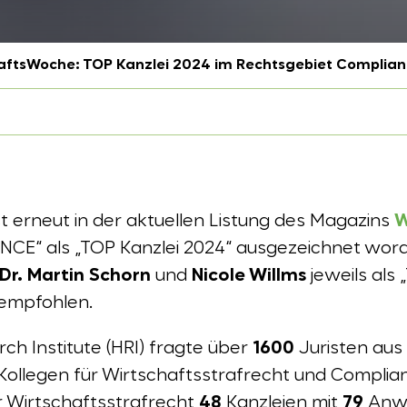
aftsWoche: TOP Kanzlei 2024 im Rechtsgebiet Complia
 erneut in der aktuellen Listung des Magazins
W
NCE“ als „TOP Kanzlei 2024“ ausgezeichnet wo
Dr. Martin Schorn
und
Nicole Willms
jeweils als
empfohlen.
ch Institute (HRI) fragte über
1600
Juristen aus
Kollegen für Wirtschaftsstrafrecht und Compli
ür Wirtschaftsstrafrecht
48
Kanzleien mit
79
Anwä