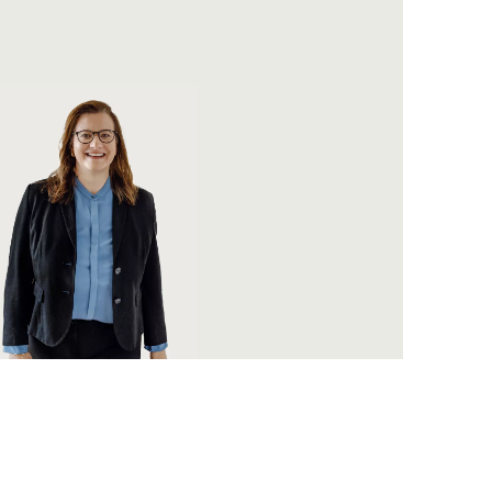
cole Willms
illms@pohlmann-company.com