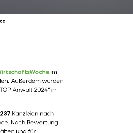
nce
irtschaftsWoche
im
rden. Außerdem wurden
 „TOP Anwalt 2024“ im
237
Kanzleien nach
ance. Nach Bewertung
lten und für