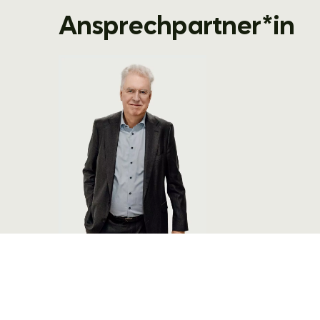
Ansprechpartner*in
Dr. Andreas Pohlmann
apohlmann@pohlmann-company.com