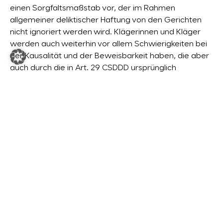
einen Sorgfaltsmaßstab vor, der im Rahmen
allgemeiner deliktischer Haftung von den Gerichten
nicht ignoriert werden wird. Klägerinnen und Kläger
werden auch weiterhin vor allem Schwierigkeiten bei
der Kausalität und der Beweisbarkeit haben, die aber
auch durch die in Art. 29 CSDDD ursprünglich
vorgesehene Regelung nicht vermindert worden
wären.
Sanktionen bei Verstößen gegen die Richtlinie sahen
bislang keine Bußgelder, sondern lediglich
Zwangsgelder zur Durchsetzung der Einhaltung der
Regelung vor. Die Obergrenze für solche
Zwangsgelder lag bislang bei 5 % des konsolidierten
weltweiten Umsatzes. Diese Grenze soll nun auf 3 %
sinken. Im LKSG war hier bislang nur ein absoluter
Betrag von EUR 50.000,00 vorgesehen. Es ist zu
erwarten, dass mit der Umsetzung der CSDDD auch