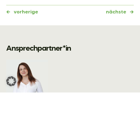
←
vorherige
nächste
→
Ansprechpartner*in
Lisa Paukovic
lpaukovic@pohlmann-company.com