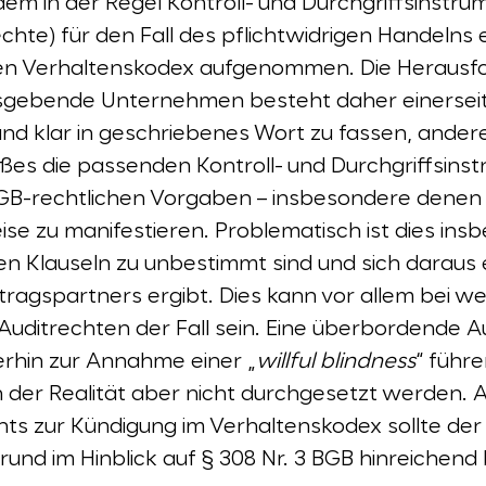
dem in der Regel Kontroll- und Durchgriffsinstr
chte) für den Fall des pflichtwidrigen Handelns 
en Verhaltenskodex aufgenommen. Die Herausfo
gebende Unternehmen besteht daher einerseits
nd klar in geschriebenes Wort zu fassen, andere
oßes die passenden Kontroll- und Durchgriffsins
AGB-rechtlichen Vorgaben – insbesondere denen
se zu manifestieren. Problematisch ist dies in
n Klauseln zu unbestimmt sind und sich darau
tragspartners ergibt. Dies kann vor allem bei we
uditrechten der Fall sein. Eine überbordende 
erhin zur Annahme einer „
willful blindness
“ führ
in der Realität aber nicht durchgesetzt werden. 
ts zur Kündigung im Verhaltenskodex sollte der
rund im Hinblick auf § 308 Nr. 3 BGB hinreichen